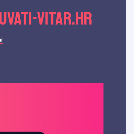
uvati-vitar.hr
ar