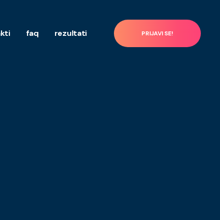
kti
faq
rezultati
PRIJAVI SE!