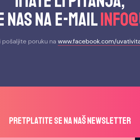
Imate li pitanja,
 nas na e-mail
info@
li pošaljite poruku na
www.facebook.com/uvativit
Pretplatite se na naš newsletter